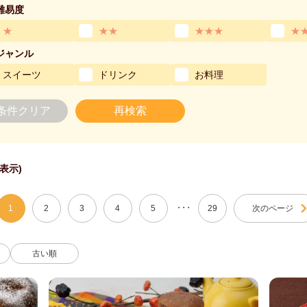
難易度
★
★★
★★★
★
ジャンル
スイーツ
ドリンク
お料理
条件クリア
再検索
件表示)
・・・
1
2
3
4
5
29
次のページ
古い順