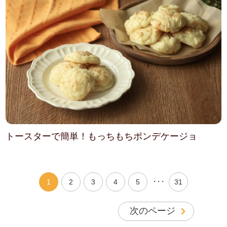
トースターで簡単！もっちもちポンデケージョ
・・・
1
2
3
4
5
31
次のページ