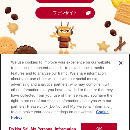
ファンサイト
We use cookies to improve your experience on our website,
to personalize content and ads, to provide social media
features and to analyze our traffic. We share information
about your use of our website with our social media,
advertising and analytics partners, who may combine it with
other information that you have provided to them or that they
森永製菓公式アカウント一覧
have collected from your use of their services. You have the
right to opt-out of our sharing information about you with our
サイトマップ
RSSの配信について
プライバシーポリシー
partners. Please click [Do Not Sell My Personal Information]
ウェブアクセシビリティ
ご利用規約
リンク
to customize your cookie settings on our website.
Cookie
Policy
Do Not Sell My Personal Information
OK