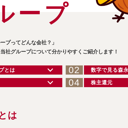
ル
ー
プ
ループってどんな会社？」
は当社グループについて
分かりやすくご紹介します！
02
プとは
数字で見る森
04
株主還元
とは