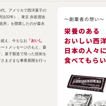
時代、アメリカで西洋菓子の
明治32年）、東京 赤坂溜池
造所」を開業したのが森永
を超え、今もなお
「おいし
レートメッセージのもと、森
す。菓子製造で培った技術を
どさまざまな事業展開を行っ