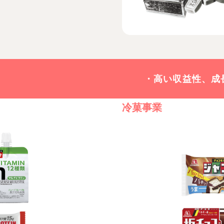
・高い収益性、成
冷菓事業