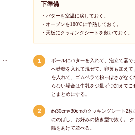
下準備
・バターを室温に戻しておく。
・オーブンを180℃に予熱しておく。
・天板にクッキングシートを敷いておく。
 …
1
ボールにバターを入れて、泡立て器で
へ砂糖を入れて混ぜて、卵黄も加えて
を入れて、ゴムベラで粉っぽさがなく
らない場合は牛乳を少量ずつ加えてこ
とまとめにする。
2
約30cm×30cmのクッキングシート2
にのばし、お好みの抜き型で抜く。 
隔をあけて並べる。