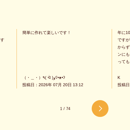
簡単に作れて楽しいです！
年に1
ます
ですが
からず
ンにも
っても
（・＿・）٩( ᐛ )وʕ•ᴥ•ʔ
K
投稿日：2026年 07月 20日 13:12
投稿日：
1
/
74