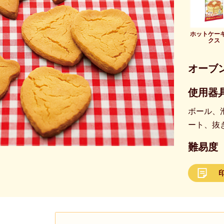
ホットケー
クス
オーブ
使用器具
ボール、
ート、抜
難易度