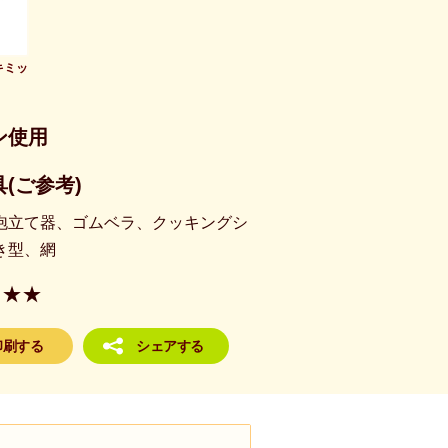
キミッ
ン使用
(ご参考)
泡立て器、ゴムベラ、クッキングシ
き型、網
★★
印刷する
シェアする