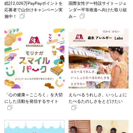
総計2,026万PayPayポイントを​
国際女性デー特設サイト～ジェ
応募者で山分けキャンペーン​実
ンダー平等推進へ向けた取り組
施中！
み～
「心の健康＝こころく」を大切
えらべるうれしさ、いっしょに
にした活動を発信するサイト
たべるたのしさをとどけたい