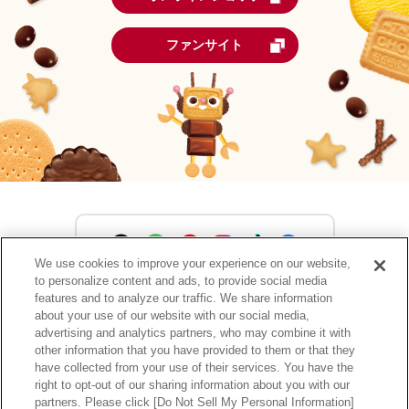
ファンサイト
We use cookies to improve your experience on our website,
to personalize content and ads, to provide social media
森永製菓公式アカウント一覧
features and to analyze our traffic. We share information
about your use of our website with our social media,
advertising and analytics partners, who may combine it with
other information that you have provided to them or that they
have collected from your use of their services. You have the
サイトマップ
RSSの配信について
プライバシーポリシー
right to opt-out of our sharing information about you with our
ウェブアクセシビリティ
ご利用規約
リンク
partners. Please click [Do Not Sell My Personal Information]