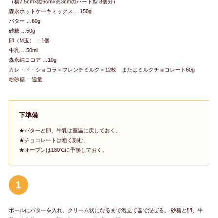
（横7.5cm×縦6cm×高3cmのハート型 8個分）
森永ホットケーキミックス …150g
バター …60g
砂糖 …50g
卵（M玉） …1個
牛乳 …50ml
森永純ココア …10g
カレ・ド・ショコラ＜フレンチミルク＞12枚 またはミルクチョコレート60g
粉砂糖 …適量
下準備
★バターと卵、牛乳は室温に戻しておく。
★チョコレートは粗く刻む。
★オーブンは180℃に予熱しておく。
1
ボールにバターを入れ、クリーム状になるまで泡立て器で混ぜる。 砂糖と卵、牛