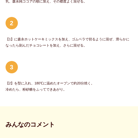
乳、森永純ココアの順に加え、その都度よく混ぜる。
2
【1】に森永ホットケーキミックスを加え、ゴムベラで切るように混ぜ、滑らかに
なったら刻んだチョコレートを加え、さらに混ぜる。
3
【2】を型に入れ、180℃に温めたオーブンで約20分焼く。
冷めたら、粉砂糖をふってできあがり。
みんなのコメント