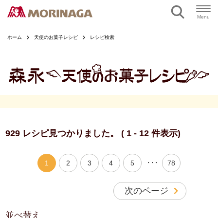
ページの本文へ
Menu
ホーム
天使のお菓子レシピ
レシピ検索
929 レシピ見つかりました。 ( 1 - 12 件表示)
・・・
1
2
3
4
5
78
次のページ
並べ替え