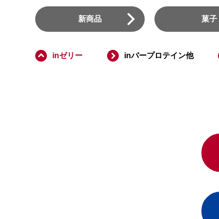
新商品
菓子
inゼリー
inバープロテイン他