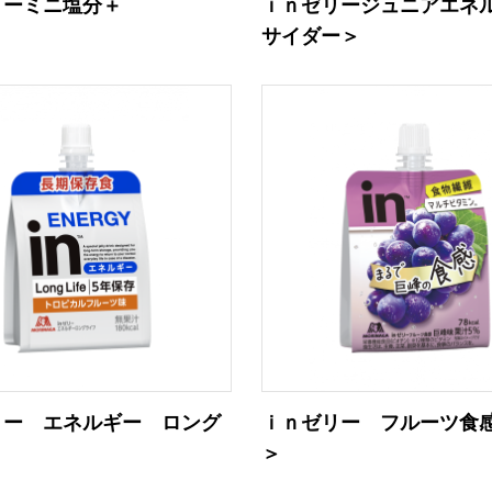
リーミニ塩分＋
ｉｎゼリージュニアエネ
サイダー＞
リー エネルギー ロング
ｉｎゼリー フルーツ食
＞