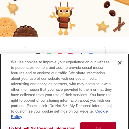
We use cookies to improve your experience on our website,
to personalize content and ads, to provide social media
森永製菓公式アカウント一覧
features and to analyze our traffic. We share information
about your use of our website with our social media,
advertising and analytics partners, who may combine it with
other information that you have provided to them or that they
have collected from your use of their services. You have the
サイトマップ
RSSの配信について
プライバシーポリシー
right to opt-out of our sharing information about you with our
ウェブアクセシビリティ
ご利用規約
リンク
partners. Please click [Do Not Sell My Personal Information]
to customize your cookie settings on our website.
Cookie
Policy
Do Not Sell My Personal Information
OK