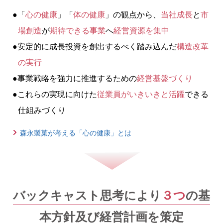
●「
心の健康
」「
体の健康
」の観点から、
当社成長
と
市
場創造
が
期待できる事業
へ
経営資源を集中
●安定的に成長投資を創出するべく踏み込んだ
構造改革
の実行
●事業戦略を強力に推進するための
経営基盤づくり
●これらの実現に向けた
従業員がいきいきと活躍
できる
仕組みづくり
森永製菓が考える「心の健康」とは
バックキャスト思考により
３つ
の基
本方針及び経営計画を策定