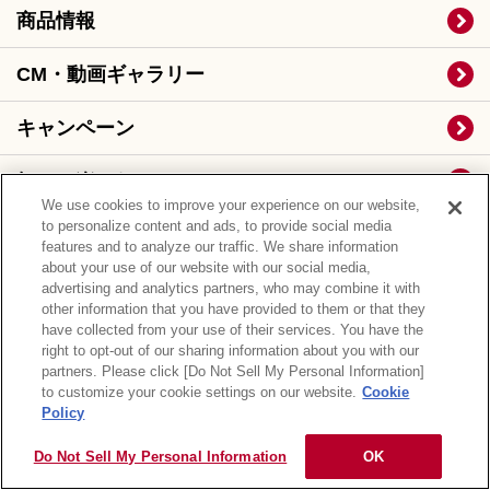
商品情報
CM・動画ギャラリー
キャンペーン
知る・楽しむ
We use cookies to improve your experience on our website,
to personalize content and ads, to provide social media
サステナビリティ
features and to analyze our traffic. We share information
about your use of our website with our social media,
企業情報
advertising and analytics partners, who may combine it with
other information that you have provided to them or that they
have collected from your use of their services. You have the
投資家情報（IR）
right to opt-out of our sharing information about you with our
partners. Please click [Do Not Sell My Personal Information]
to customize your cookie settings on our website.
Cookie
Q&A・お問い合わせ
Policy
Global
Do Not Sell My Personal Information
OK