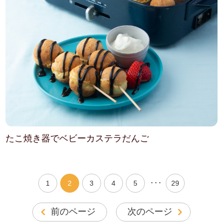
たこ焼き器でベビーカステラだんご
・・・
1
2
3
4
5
29
前のページ
次のページ