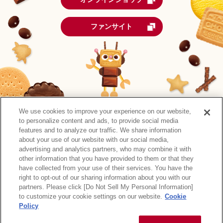
ファンサイト
We use cookies to improve your experience on our website,
to personalize content and ads, to provide social media
features and to analyze our traffic. We share information
about your use of our website with our social media,
advertising and analytics partners, who may combine it with
other information that you have provided to them or that they
森永製菓公式アカウント一覧
have collected from your use of their services. You have the
right to opt-out of our sharing information about you with our
サイトマップ
RSSの配信について
プライバシーポリシー
partners. Please click [Do Not Sell My Personal Information]
ウェブアクセシビリティ
ご利用規約
リンク
to customize your cookie settings on our website.
Cookie
Policy