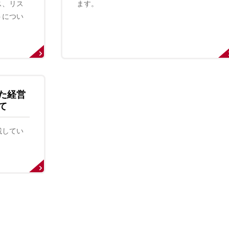
ス、リス
ます。
トについ
た経営
て
載してい