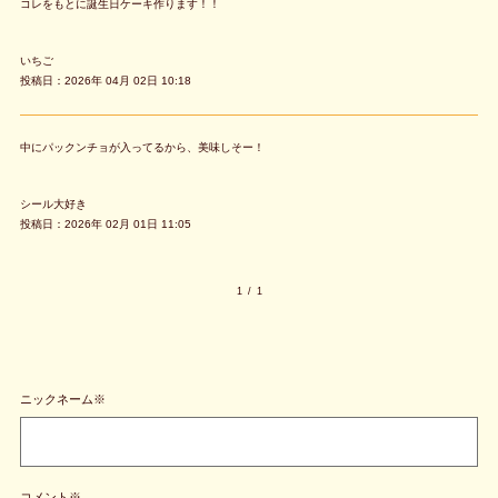
コレをもとに誕生日ケーキ作ります！！
いちご
投稿日：2026年 04月 02日 10:18
中にパックンチョが入ってるから、美味しそー！
シール大好き
投稿日：2026年 02月 01日 11:05
1
/
1
ニックネーム※
コメント※