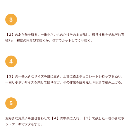
3
【２】のあら熱を取る。一番小さいものだけそのまま残し、残り４枚をそれぞれ直
径7ｃｍ程度の円形型で抜くか、包丁でカットしてくり抜く。
4
【３】の一番大きなサイズを皿に置き、上部に森永チョコレートシロップをぬり、
一回り小さいサイズを乗せて貼り付け、その作業を繰り返し４段まで積み上げる。
5
お好きなお菓子を混ぜ合わせて【４】の中央に入れ、【３】で残した一番小さなホ
ットケーキでフタをする。