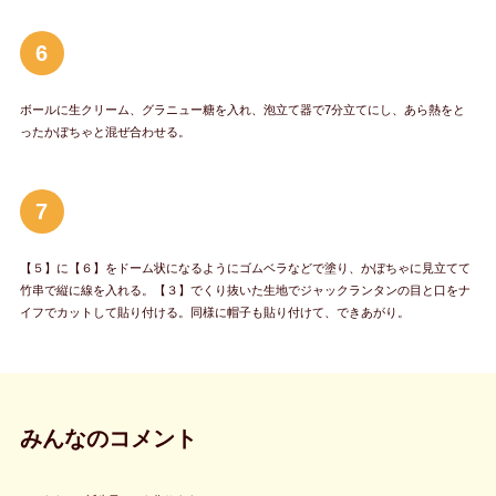
6
ボールに生クリーム、グラニュー糖を入れ、泡立て器で7分立てにし、あら熱をと
ったかぼちゃと混ぜ合わせる。
7
【５】に【６】をドーム状になるようにゴムベラなどで塗り、かぼちゃに見立てて
竹串で縦に線を入れる。【３】でくり抜いた生地でジャックランタンの目と口をナ
イフでカットして貼り付ける。同様に帽子も貼り付けて、できあがり。
みんなのコメント