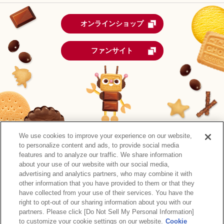
オンラインショップ
ファンサイト
We use cookies to improve your experience on our website,
to personalize content and ads, to provide social media
features and to analyze our traffic. We share information
about your use of our website with our social media,
advertising and analytics partners, who may combine it with
other information that you have provided to them or that they
森永製菓公式アカウント一覧
have collected from your use of their services. You have the
right to opt-out of our sharing information about you with our
サイトマップ
RSSの配信について
プライバシーポリシー
partners. Please click [Do Not Sell My Personal Information]
ウェブアクセシビリティ
ご利用規約
リンク
to customize your cookie settings on our website.
Cookie