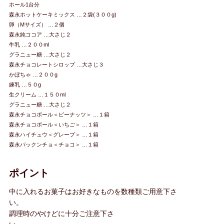
ホール1台分
森永ホットケーキミックス …２袋(３００g)
卵（Mサイズ） …２個
森永純ココア …大さじ２
牛乳 …２００ml
グラニュー糖 …大さじ２
森永チョコレートシロップ …大さじ３
かぼちゃ …２００g
練乳 …５０g
生クリーム …１５０ml
グラニュー糖 …大さじ２
森永チョコボール＜ピーナッツ＞ …１箱
森永チョコボール＜いちご＞ …１箱
森永ハイチュウ＜グレープ＞ …１箱
森永パックンチョ＜チョコ＞ …１箱
ポイント
中に入れるお菓子はお好きなものを数種類ご用意下さ
い。
調理時のやけどに十分ご注意下さ