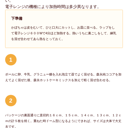
い
電子レンジの機種により加熱時間は多少異なります。
下準備
かぼちゃは皮をむいて、ひと口大にカットし、お皿に並べる。ラップをし
て電子レンジ６００Wで4分ほど加熱する。熱いうちに裏ごしをして、練乳
を混ぜ合わせてあら熱をとっておく。
1
ボールに卵、牛乳、グラニュー糖を入れ泡立て器でよく混ぜる。森永純ココアを加
えてよく混ぜた後、森永ホットケーキミックスを加えて軽く混ぜ合わせる。
2
パッケージの裏面通りに直径約１６ｃｍ、１５ｃｍ、１４ｃｍ、１３ｃｍ、１２ｃ
ｍの計５枚を焼く。重ねた時ドーム型になるようにできれば、サイズは大体で大丈
夫です。