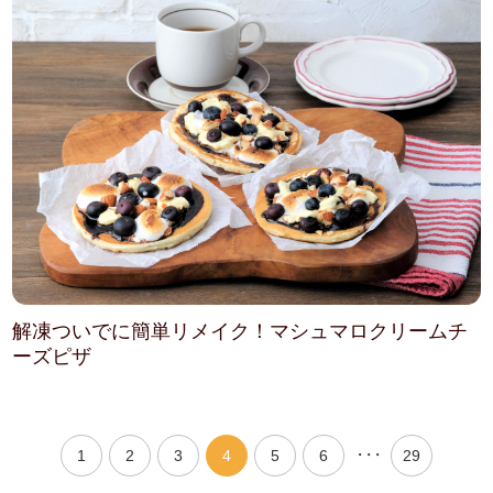
解凍ついでに簡単リメイク！マシュマロクリームチ
ーズピザ
・・・
1
2
3
4
5
6
29