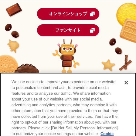
オンラインショップ
ファンサイト
We use cookies to improve your experience on our website,
to personalize content and ads, to provide social media
features and to analyze our traffic. We share information
about your use of our website with our social media,
advertising and analytics partners, who may combine it with
other information that you have provided to them or that they
森永製菓公式アカウント一覧
have collected from your use of their services. You have the
right to opt-out of our sharing information about you with our
サイトマップ
RSSの配信について
プライバシーポリシー
partners. Please click [Do Not Sell My Personal Information]
ウェブアクセシビリティ
ご利用規約
リンク
to customize your cookie settings on our website.
Cookie