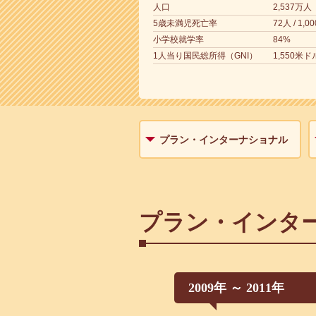
人口
2,537万人
5歳未満児死亡率
72人 / 1,0
小学校就学率
84%
1人当り国民総所得（GNI）
1,550米ド
プラン・インターナショナル
プラン・インタ
2009年 ～ 2011年