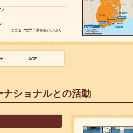
00人
ル
（ユニセフ世界子供白書2014より）
ACE
ーナショナルとの活動