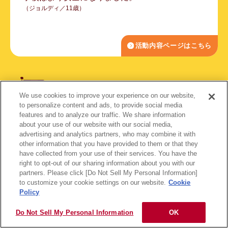
（ジョルディ／11歳）
活動内容ページはこちら
グアテマラ共和国
We use cookies to improve your experience on our website,
to personalize content and ads, to provide social media
features and to analyze our traffic. We share information
about your use of our website with our social media,
advertising and analytics partners, who may combine it with
other information that you have provided to them or that they
have collected from your use of their services. You have the
私たちのコミュニティにはさまざまな課題がある
right to opt-out of our sharing information about you with our
ので、今回の支援はとても嬉しいです。また、新
partners. Please click [Do Not Sell My Personal Information]
to customize your cookie settings on our website.
Cookie
しい教室ができ、近代的で技術的な学習環境を体
Policy
験することができてとても嬉しいです。私は現在
小学校5年生ですが、将来学校の先生になりたい
Do Not Sell My Personal Information
OK
ので、教師になれるレベルまで勉強を続けること