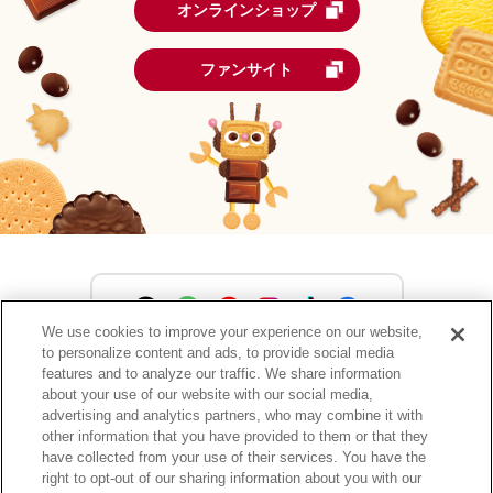
オンラインショップ
ファンサイト
We use cookies to improve your experience on our website,
to personalize content and ads, to provide social media
森永製菓公式アカウント一覧
features and to analyze our traffic. We share information
about your use of our website with our social media,
advertising and analytics partners, who may combine it with
other information that you have provided to them or that they
have collected from your use of their services. You have the
サイトマップ
RSSの配信について
プライバシーポリシー
right to opt-out of our sharing information about you with our
ウェブアクセシビリティ
ご利用規約
リンク