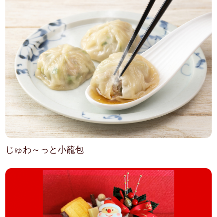
じゅわ～っと小籠包