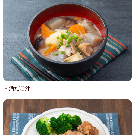
甘酒だご汁