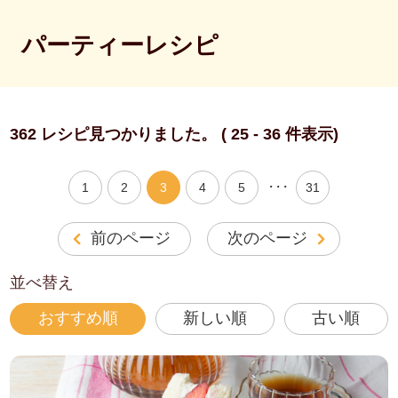
パーティーレシピ
362 レシピ見つかりました。 ( 25 - 36 件表示)
・・・
1
2
3
4
5
31
前のページ
次のページ
並べ替え
おすすめ順
新しい順
古い順