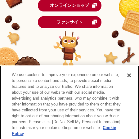
オンラインショップ
ファンサイト
We use cookies to improve your experience on our website,
to personalize content and ads, to provide social media
features and to analyze our traffic. We share information
about your use of our website with our social media,
advertising and analytics partners, who may combine it with
other information that you have provided to them or that they
森永製菓公式アカウント一覧
have collected from your use of their services. You have the
right to opt-out of our sharing information about you with our
サイトマップ
RSSの配信について
プライバシーポリシー
partners. Please click [Do Not Sell My Personal Information]
ウェブアクセシビリティ
ご利用規約
リンク
to customize your cookie settings on our website.
Cookie
Policy