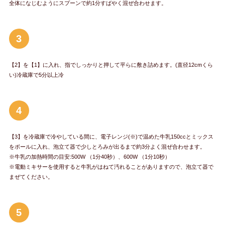
全体になじむようにスプーンで約1分すばやく混ぜ合わせます。
3
【2】を【1】に入れ、指でしっかりと押して平らに敷き詰めます。(直径12cmくら
い)冷蔵庫で5分以上冷
4
【3】を冷蔵庫で冷やしている間に、電子レンジ(※)で温めた牛乳150ccとミックス
をボールに入れ、泡立て器で少しとろみが出るまで約3分よく混ぜ合わせます。
※牛乳の加熱時間の目安:500W （1分40秒）、600W （1分10秒）
※電動ミキサーを使用すると牛乳がはねて汚れることがありますので、泡立て器で
まぜてください。
5