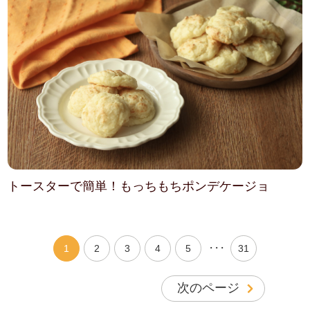
トースターで簡単！もっちもちポンデケージョ
・・・
1
2
3
4
5
31
次のページ