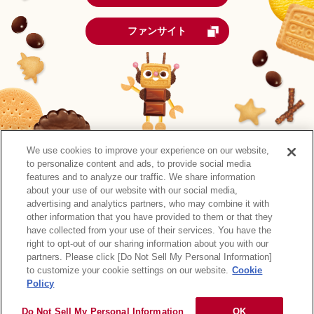
ファンサイト
We use cookies to improve your experience on our website,
to personalize content and ads, to provide social media
features and to analyze our traffic. We share information
about your use of our website with our social media,
advertising and analytics partners, who may combine it with
other information that you have provided to them or that they
森永製菓公式アカウント一覧
have collected from your use of their services. You have the
right to opt-out of our sharing information about you with our
サイトマップ
RSSの配信について
プライバシーポリシー
partners. Please click [Do Not Sell My Personal Information]
ウェブアクセシビリティ
ご利用規約
リンク
to customize your cookie settings on our website.
Cookie
Policy
Do Not Sell My Personal Information
OK