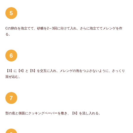
5
Cの卵白を泡立てて、砂糖を2～3回に分けて入れ、さらに泡立ててメレンゲを作
る。
6
【3】に【4】と【5】を交互に入れ、メレンゲの泡をつぶさないように、さっくり
混ぜ込む。
7
型の底と側面にクッキングペーパーを敷き、【6】を流し入れる。