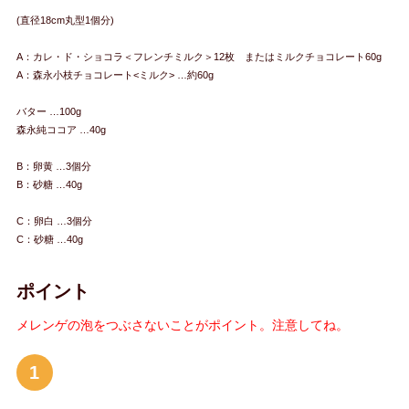
(直径18cm丸型1個分)
A：カレ・ド・ショコラ＜フレンチミルク＞12枚 またはミルクチョコレート60g
A：森永小枝チョコレート<ミルク> …約60g
バター …100g
森永純ココア …40g
B：卵黄 …3個分
B：砂糖 …40g
C：卵白 …3個分
C：砂糖 …40g
ポイント
メレンゲの泡をつぶさないことがポイント。注意してね。
1