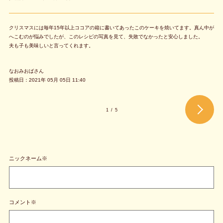
クリスマスには毎年15年以上ココアの箱に書いてあったこのケーキを焼いてます。真ん中が
へこむのが悩みでしたが、このレシピの写真を見て、失敗でなかったと安心しました。
夫も子も美味しいと言ってくれます。
なおみおばさん
投稿日：2021年 05月 05日 11:40
1
/
5
ニックネーム※
コメント※