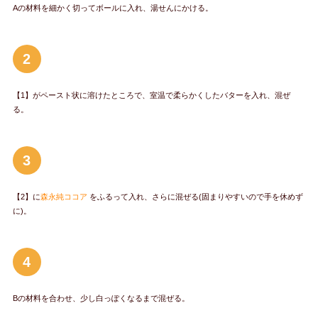
Aの材料を細かく切ってボールに入れ、湯せんにかける。
2
【1】がペースト状に溶けたところで、室温で柔らかくしたバターを入れ、混ぜ
る。
3
【2】に
森永純ココア
をふるって入れ、さらに混ぜる(固まりやすいので手を休めず
に)。
4
Bの材料を合わせ、少し白っぽくなるまで混ぜる。