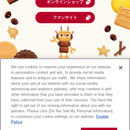
オンラインショップ
ファンサイト
We use cookies to improve your experience on our website,
to personalize content and ads, to provide social media
features and to analyze our traffic. We share information
about your use of our website with our social media,
advertising and analytics partners, who may combine it with
other information that you have provided to them or that they
森永製菓公式アカウント一覧
have collected from your use of their services. You have the
right to opt-out of our sharing information about you with our
サイトマップ
RSSの配信について
プライバシーポリシー
partners. Please click [Do Not Sell My Personal Information]
ウェブアクセシビリティ
ご利用規約
リンク
to customize your cookie settings on our website.
Cookie
Policy