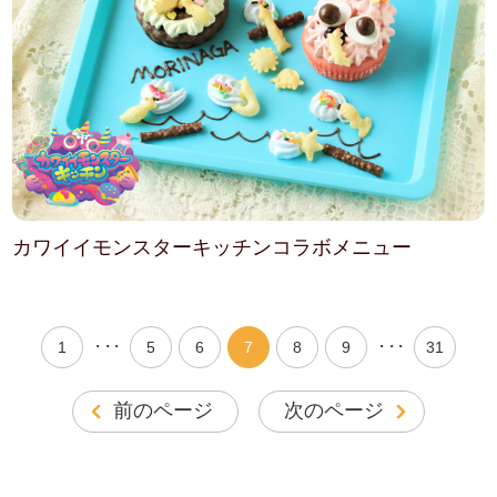
カワイイモンスターキッチンコラボメニュー
・・・
・・・
1
5
6
7
8
9
31
前のページ
次のページ