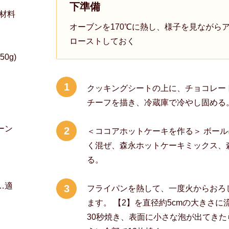
下準備
材料
オーブンを170℃に熱し、様子を見ながら
ローストしておく
0g)
1
クッキングシートの上に、チョコレー
チーフを描き、冷蔵庫で冷やし固める
ーン
2
＜ココアホットケーキを作る＞ ボー
く混ぜ、森永ホットケーキミックス、
る。
…適
3
フライパンを熱して、一度火からおろ
ます。 【2】を直径約5cmの大きさ
30秒焼き、表面に小さな泡が出てきた