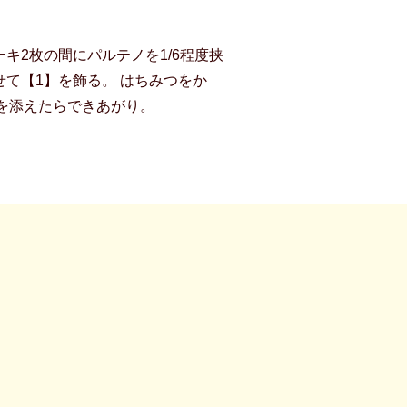
キ2枚の間にパルテノを1/6程度挟
せて【1】を飾る。 はちみつをか
を添えたらできあがり。