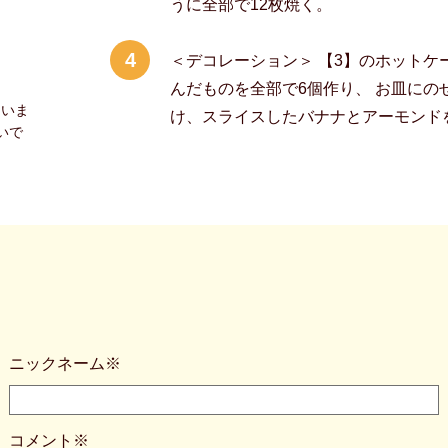
うに全部で12枚焼く。
4
＜デコレーション＞ 【3】のホットケー
んだものを全部で6個作り、 お皿にの
ていま
け、スライスしたバナナとアーモンド
いで
ニックネーム※
コメント※