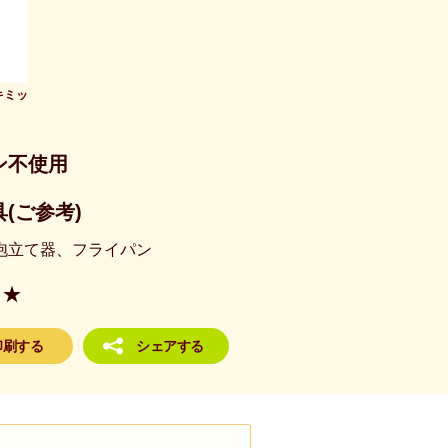
キミッ
ン不使用
(ご参考)
泡立て器、フライパン
★
印刷する
シェアする