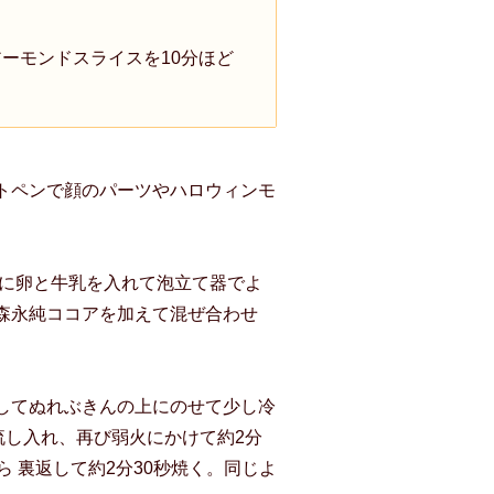
アーモンドスライスを10分ほど
トペンで顔のパーツやハロウィンモ
。
ルに卵と牛乳を入れて泡立て器でよ
森永純ココアを加えて混ぜ合わせ
してぬれぶきんの上にのせて少し冷
に流し入れ、再び弱火にかけて約2分
ら 裏返して約2分30秒焼く。同じよ