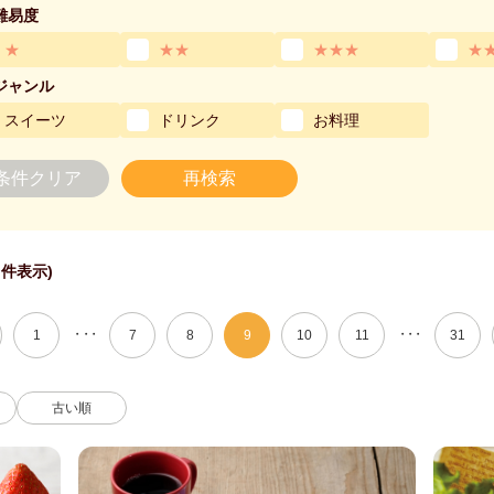
難易度
★
★★
★★★
★
ジャンル
スイーツ
ドリンク
お料理
条件クリア
再検索
 件表示)
・・・
・・・
1
7
8
9
10
11
31
古い順