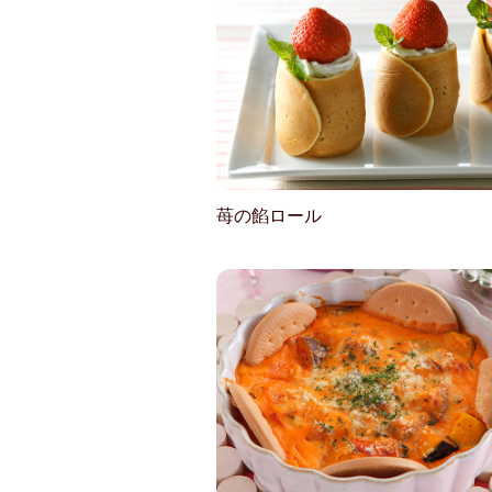
苺の餡ロール