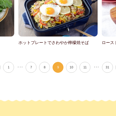
ホットプレートでさわやか檸檬焼そば
ロース
・・・
・・・
1
7
8
9
10
11
31