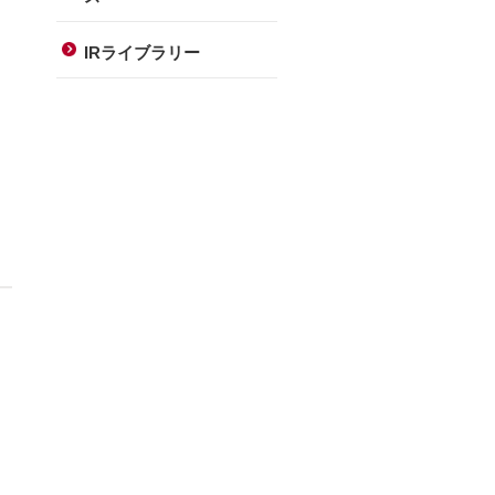
IRライブラリー
を
る