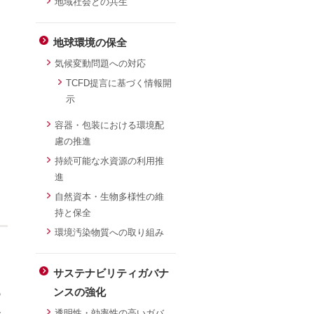
地域社会との共生
地球環境の保全
気候変動問題への対応
TCFD提言に基づく情報開
示
容器・包装における環境配
慮の推進
持続可能な水資源の利用推
進
自然資本・生物多様性の維
持と保全
環境汚染物質への取り組み
、
サステナビリティガバナ
ンスの強化
の
か
透明性・効率性の高いガバ