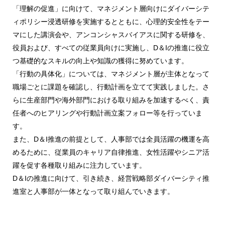
「理解の促進」に向けて、マネジメント層向けにダイバーシテ
ィポリシー浸透研修を実施するとともに、心理的安全性をテー
マにした講演会や、アンコンシャスバイアスに関する研修を、
役員および、すべての従業員向けに実施し、D＆Iの推進に役立
つ基礎的なスキルの向上や知識の獲得に努めています。
「行動の具体化」については、マネジメント層が主体となって
職場ごとに課題を確認し、行動計画を立てて実践しました。さ
らに生産部門や海外部門における取り組みを加速するべく、責
任者へのヒアリングや行動計画立案フォロー等を行っていま
す。
また、D＆I推進の前提として、人事部では全員活躍の機運を高
めるために、従業員のキャリア自律推進、女性活躍やシニア活
躍を促す各種取り組みに注力しています。
D＆Iの推進に向けて、引き続き、経営戦略部ダイバーシティ推
進室と人事部が一体となって取り組んでいきます。