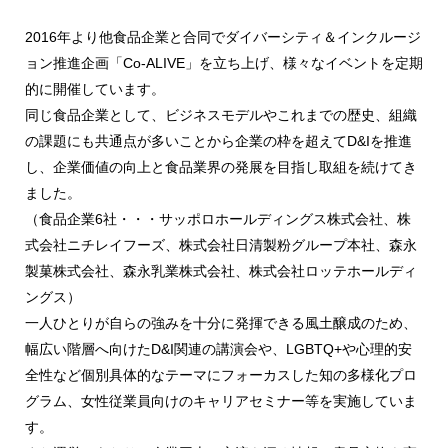
2016年より他食品企業と合同でダイバーシティ＆インクルージ
ョン推進企画「Co-ALIVE」を立ち上げ、様々なイベントを定期
的に開催しています。
同じ食品企業として、ビジネスモデルやこれまでの歴史、組織
の課題にも共通点が多いことから企業の枠を超えてD&Iを推進
し、企業価値の向上と食品業界の発展を目指し取組を続けてき
ました。
（食品企業6社・・・サッポロホールディングス株式会社、株
式会社ニチレイフーズ、株式会社日清製粉グループ本社、森永
製菓株式会社、森永乳業株式会社、株式会社ロッテホールディ
ングス）
一人ひとりが自らの強みを十分に発揮できる風土醸成のため、
幅広い階層へ向けたD&I関連の講演会や、LGBTQ+や心理的安
全性など個別具体的なテーマにフォーカスした知の多様化プロ
グラム、女性従業員向けのキャリアセミナー等を実施していま
す。