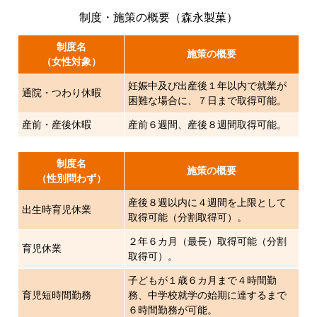
制度・施策の概要（森永製菓）
制度名
施策の概要
（女性対象）
妊娠中及び出産後１年以内で就業が
通院・つわり休暇
困難な場合に、７日まで取得可能。
産前・産後休暇
産前６週間、産後８週間取得可能。
制度名
施策の概要
（性別問わず）
産後８週以内に４週間を上限として
出生時育児休業
取得可能（分割取得可）。
２年６カ月（最長）取得可能（分割
育児休業
取得可）。
子どもが１歳６カ月まで４時間勤
育児短時間勤務
務、中学校就学の始期に達するまで
６時間勤務が可能。