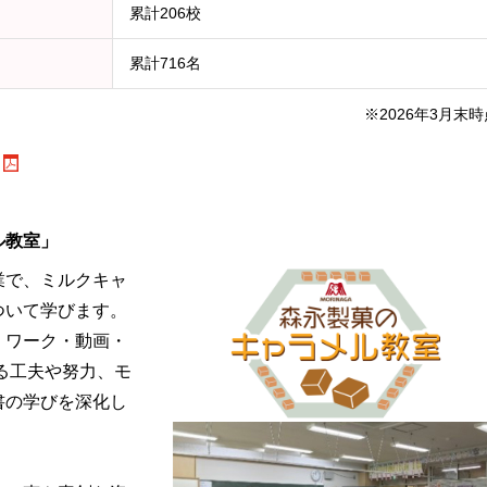
累計206校
累計716名
※2026年3月末時
ル教室」
業で、ミルクキャ
ついて学びます。
、ワーク・動画・
る工夫や努力、モ
書の学びを深化し