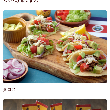
ふかふか根菜まん
タコス