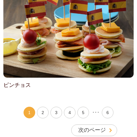
ピンチョス
・・・
1
2
3
4
5
6
次のページ