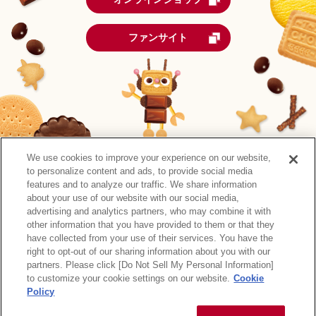
ファンサイト
We use cookies to improve your experience on our website,
to personalize content and ads, to provide social media
features and to analyze our traffic. We share information
about your use of our website with our social media,
advertising and analytics partners, who may combine it with
other information that you have provided to them or that they
森永製菓公式アカウント一覧
have collected from your use of their services. You have the
right to opt-out of our sharing information about you with our
サイトマップ
RSSの配信について
プライバシーポリシー
partners. Please click [Do Not Sell My Personal Information]
ウェブアクセシビリティ
ご利用規約
リンク
to customize your cookie settings on our website.
Cookie
Policy