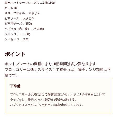
森永ホットケーキミックス …1袋(150g)
水 …60ml
オリーブオイル …大さじ２
ピザソース …大さじ５
ピザ用チーズ …150g
パプリカ（赤、黄） …各1/8個
ブロッコリー …30g
ソーセージ …３本
ポイント
ホットプレートの機種により加熱時間は多少異なります。
ブロッコリーは薄くスライスして乗せれば、電子レンジ加熱は不
要です。
下準備
ブロッコリーは小房に分けて耐熱容器にのせ、大さじ１の水を回しかけて
ラップをし、電子レンジ（500W)で約1分加熱する。
パプリカはスライス、ソーセージは斜め切りにしておく。