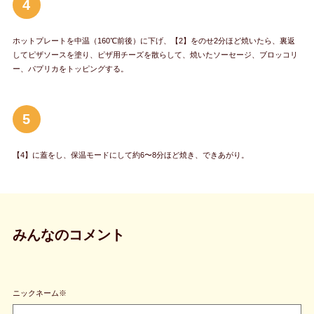
4
ホットプレートを中温（160℃前後）に下げ、【2】をのせ2分ほど焼いたら、裏返
してピザソースを塗り、ピザ用チーズを散らして、焼いたソーセージ、ブロッコリ
ー、パプリカをトッピングする。
5
【4】に蓋をし、保温モードにして約6〜8分ほど焼き、できあがり。
みんなのコメント
ニックネーム※