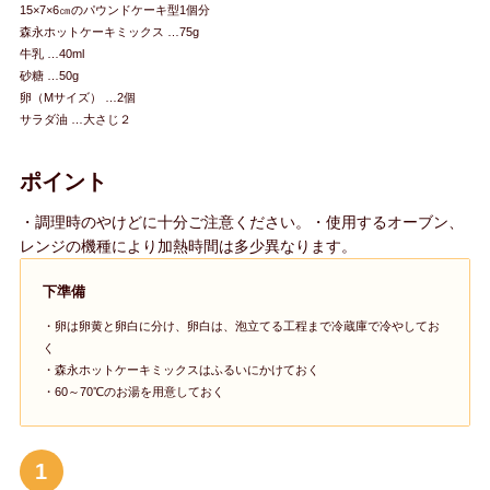
15×7×6㎝のパウンドケーキ型1個分
森永ホットケーキミックス …75g
牛乳 …40ml
砂糖 …50g
卵（Mサイズ） …2個
サラダ油 …大さじ２
ポイント
・調理時のやけどに十分ご注意ください。・使用するオーブン、
レンジの機種により加熱時間は多少異なります。
下準備
・卵は卵黄と卵白に分け、卵白は、泡立てる工程まで冷蔵庫で冷やしてお
く
・森永ホットケーキミックスはふるいにかけておく
・60～70℃のお湯を用意しておく
1