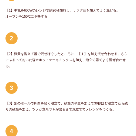
【1】牛乳を600Wのレンジで約20秒加熱し、サラダ油を加えてよく混ぜる。
オーブンを150℃に予熱する
2
【2】卵黄を泡立て器で混ぜほぐしたところに、【１】を加え混ぜ合わせる。さら
にふるっておいた森永ホットケーキミックスを加え、泡立て器でよく混ぜ合わせ
る。
3
【3】別のボールで卵白を軽く泡立て、砂糖の半量を加えて30秒ほど泡立てたら残
りの砂糖を加え、ツノが立ちツヤが出るまで泡立ててメレンゲをつくる。
4