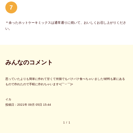
7
＊余ったホットケーキミックスは通常通りに焼いて、おいしくお召し上がりくださ
い。
みんなのコメント
思っていたよりも簡単に作れて甘くて何個でもパクパク食べちゃいました!材料も家にある
もので作れたので手軽に作れちゃいます<(￣︶￣)>
イカ
投稿日：2021年 09月 05日 15:44
1
/
1