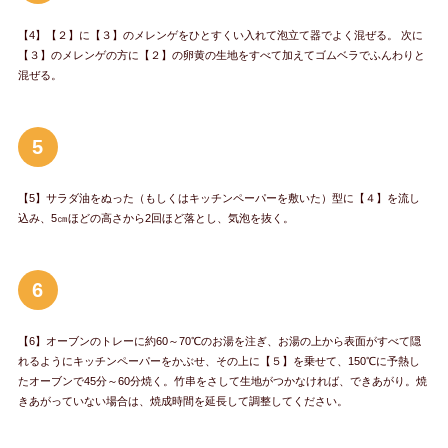
【4】【２】に【３】のメレンゲをひとすくい入れて泡立て器でよく混ぜる。 次に
【３】のメレンゲの方に【２】の卵黄の生地をすべて加えてゴムベラでふんわりと
混ぜる。
5
【5】サラダ油をぬった（もしくはキッチンペーパーを敷いた）型に【４】を流し
込み、5㎝ほどの高さから2回ほど落とし、気泡を抜く。
6
【6】オーブンのトレーに約60～70℃のお湯を注ぎ、お湯の上から表面がすべて隠
れるようにキッチンペーパーをかぶせ、その上に【５】を乗せて、150℃に予熱し
たオーブンで45分～60分焼く。竹串をさして生地がつかなければ、できあがり。焼
きあがっていない場合は、焼成時間を延長して調整してください。