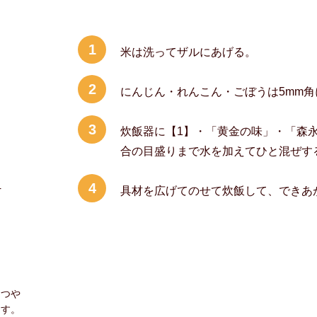
1
米は洗ってザルにあげる。
2
にんじん・れんこん・ごぼうは5mm角
3
炊飯器に【1】・「黄金の味」・「森
合の目盛りまで水を加えてひと混ぜす
4
4
具材を広げてのせて炊飯して、できあ
につや
ます。