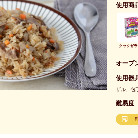
使用商
クックゼラ
オーブ
使用器具
ザル、包
難易度