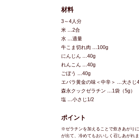
材料
3～4人分
米 …2合
水 …適量
牛こま切れ肉 …100g
にんじん …40g
れんこん …40g
ごぼう …40g
エバラ黄金の味＜中辛＞ …大さじ
森永クックゼラチン …1袋（5g）
塩 …小さじ1/2
ポイント
※ゼラチンを加えることで炊きあがり
が出て、冷めてもおいしく召しあがれ