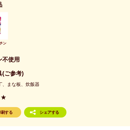
品
チン
ン不使用
(ご参考)
丁、まな板、炊飯器
★
印刷する
シェアする