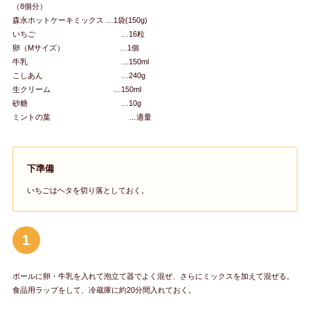
（8個分）
森永ホットケーキミックス …1袋(150g)
いちご …16粒
卵（Mサイズ） …1個
牛乳 …150ml
こしあん …240g
生クリーム …150ml
砂糖 …10g
ミントの葉 …適量
下準備
いちごはヘタを切り落としておく。
1
ボールに卵・牛乳を入れて泡立て器でよく混ぜ、さらにミックスを加えて混ぜる。
食品用ラップをして、冷蔵庫に約20分間入れておく。