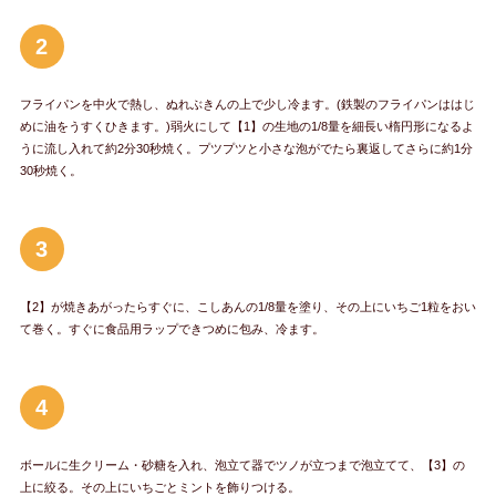
2
フライパンを中火で熱し、ぬれぶきんの上で少し冷ます。(鉄製のフライパンははじ
めに油をうすくひきます。)弱火にして【1】の生地の1/8量を細長い楕円形になるよ
うに流し入れて約2分30秒焼く。プツプツと小さな泡がでたら裏返してさらに約1分
30秒焼く。
3
【2】が焼きあがったらすぐに、こしあんの1/8量を塗り、その上にいちご1粒をおい
て巻く。すぐに食品用ラップできつめに包み、冷ます。
4
ボールに生クリーム・砂糖を入れ、泡立て器でツノが立つまで泡立てて、【3】の
上に絞る。その上にいちごとミントを飾りつける。