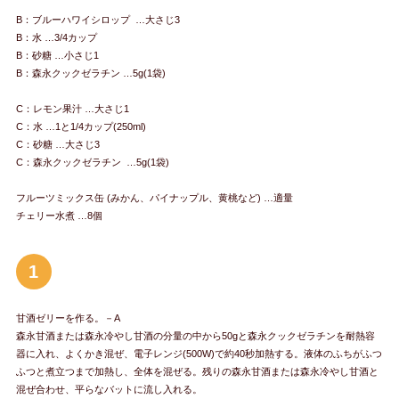
B：ブルーハワイシロップ …大さじ3
B：水 …3/4カップ
B：砂糖 …小さじ1
B：森永クックゼラチン …5g(1袋)
C：レモン果汁 …大さじ1
C：水 …1と1/4カップ(250ml)
C：砂糖 …大さじ3
C：森永クックゼラチン …5g(1袋)
フルーツミックス缶 (みかん、パイナップル、黄桃など) …適量
チェリー水煮 …8個
1
甘酒ゼリーを作る。－A
森永甘酒または森永冷やし甘酒の分量の中から50gと森永クックゼラチンを耐熱容
器に入れ、よくかき混ぜ、電子レンジ(500W)で約40秒加熱する。液体のふちがふつ
ふつと煮立つまで加熱し、全体を混ぜる。残りの森永甘酒または森永冷やし甘酒と
混ぜ合わせ、平らなバットに流し入れる。