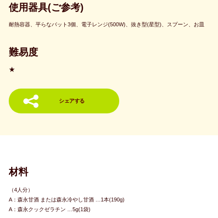
使用器具(ご参考)
耐熱容器、平らなバット3個、電子レンジ(500W)、抜き型(星型)、スプーン、お皿
難易度
★
シェアする
材料
（4人分）
A：森永甘酒 または森永冷やし甘酒 …1本(190g)
A：森永クックゼラチン …5g(1袋)