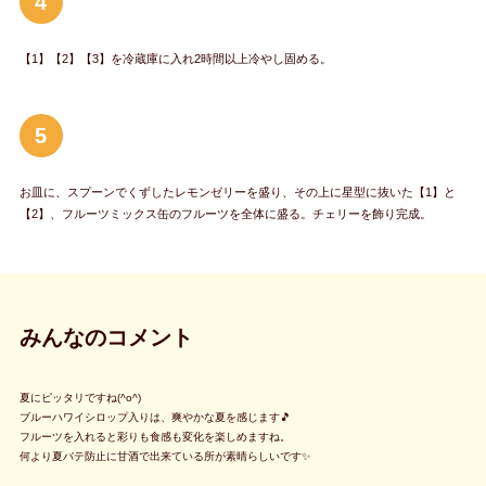
4
【1】【2】【3】を冷蔵庫に入れ2時間以上冷やし固める。
5
お皿に、スプーンでくずしたレモンゼリーを盛り、その上に星型に抜いた【1】と
【2】、フルーツミックス缶のフルーツを全体に盛る。チェリーを飾り完成。
みんなのコメント
夏にピッタリですね(^o^)
ブルーハワイシロップ入りは、爽やかな夏を感じます🎵
フルーツを入れると彩りも食感も変化を楽しめますね。
何より夏バテ防止に甘酒で出来ている所が素晴らしいです✨