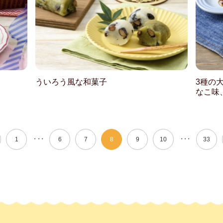
ういろう風な和菓子
3種の
なこ味
・・・
・・・
1
6
7
8
9
10
33