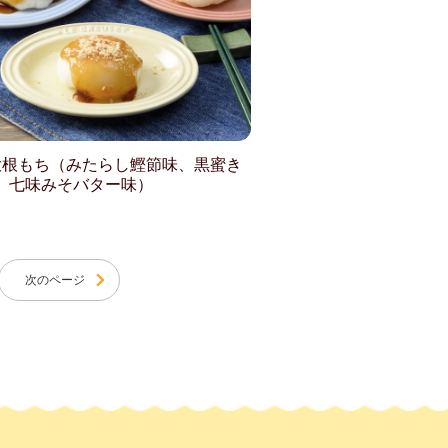
大根もち（みたらし鰹節味、黒蜜き
、七味みそバター味）
次のページ