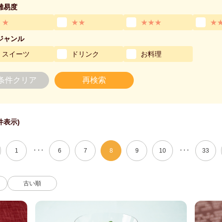
難易度
★
★★
★★★
★
ジャンル
スイーツ
ドリンク
お料理
条件クリア
再検索
 件表示)
・・・
・・・
1
6
7
8
9
10
33
古い順