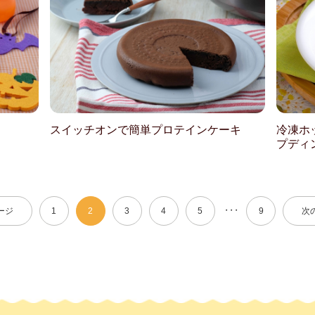
スイッチオンで簡単プロテインケーキ
冷凍ホ
プディ
・・・
ージ
1
2
3
4
5
9
次