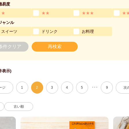
難易度
★
★★
★★★
★
ジャンル
スイーツ
ドリンク
お料理
条件クリア
再検索
 件表示)
・・・
ージ
1
2
3
4
5
9
次
古い順