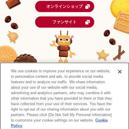
オンラインショップ
ファンサイト
We use cookies to improve your experience on our website,
to personalize content and ads, to provide social media
features and to analyze our traffic. We share information
about your use of our website with our social media,
advertising and analytics partners, who may combine it with
other information that you have provided to them or that they
森永製菓公式アカウント一覧
have collected from your use of their services. You have the
right to opt-out of our sharing information about you with our
サイトマップ
RSSの配信について
プライバシーポリシー
partners. Please click [Do Not Sell My Personal Information]
ウェブアクセシビリティ
ご利用規約
リンク
to customize your cookie settings on our website.
Cookie
Policy