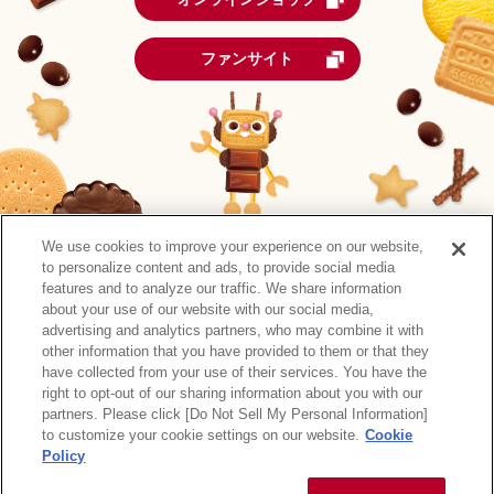
ファンサイト
We use cookies to improve your experience on our website,
to personalize content and ads, to provide social media
features and to analyze our traffic. We share information
about your use of our website with our social media,
advertising and analytics partners, who may combine it with
other information that you have provided to them or that they
森永製菓公式アカウント一覧
have collected from your use of their services. You have the
right to opt-out of our sharing information about you with our
サイトマップ
RSSの配信について
プライバシーポリシー
partners. Please click [Do Not Sell My Personal Information]
ウェブアクセシビリティ
ご利用規約
リンク
to customize your cookie settings on our website.
Cookie
Policy