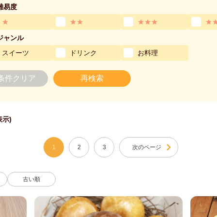
難易度
★
★★
★★★
★
ジャンル
スイーツ
ドリンク
お料理
条件クリア
再検索
表示)
1
2
3
次のページ
古い順