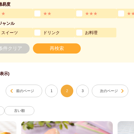
難易度
★
★★
★★★
★
ジャンル
スイーツ
ドリンク
お料理
条件クリア
再検索
件表示)
前のページ
1
2
3
次のページ
古い順