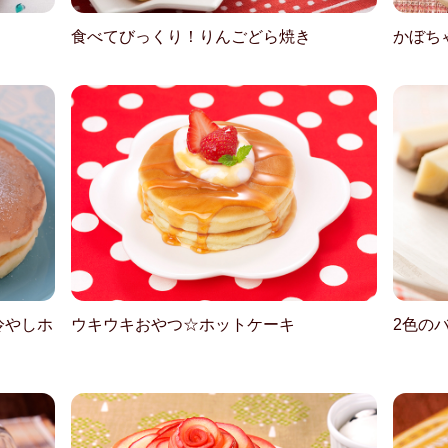
食べてびっくり！りんごどら焼き
かぼち
冷やしホ
ウキウキおやつ☆ホットケーキ
2色の