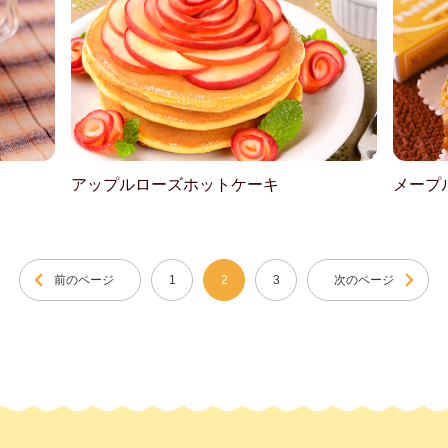
アップルローズホットケーキ
メープ
前のページ
1
2
3
次のページ