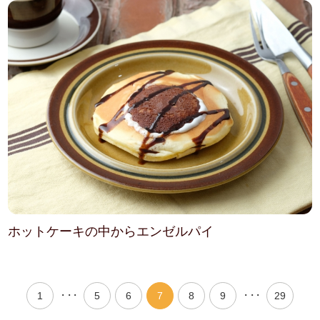
ホットケーキの中からエンゼルパイ
・・・
・・・
1
5
6
7
8
9
29