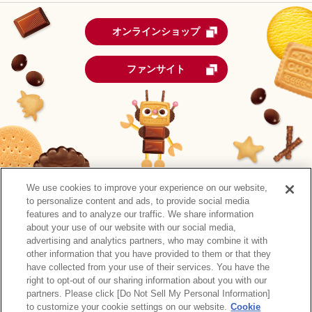
オンラインショップ
ファンサイト
We use cookies to improve your experience on our website,
to personalize content and ads, to provide social media
features and to analyze our traffic. We share information
about your use of our website with our social media,
advertising and analytics partners, who may combine it with
other information that you have provided to them or that they
森永製菓公式アカウント一覧
have collected from your use of their services. You have the
right to opt-out of our sharing information about you with our
サイトマップ
RSSの配信について
プライバシーポリシー
partners. Please click [Do Not Sell My Personal Information]
ウェブアクセシビリティ
ご利用規約
リンク
to customize your cookie settings on our website.
Cookie