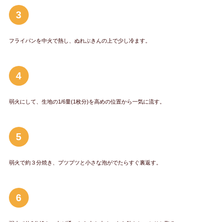
3
フライパンを中火で熱し、ぬれぶきんの上で少し冷ます。
4
弱火にして、生地の1/6量(1枚分)を高めの位置から一気に流す。
5
弱火で約３分焼き、プツプツと小さな泡がでたらすぐ裏返す。
6