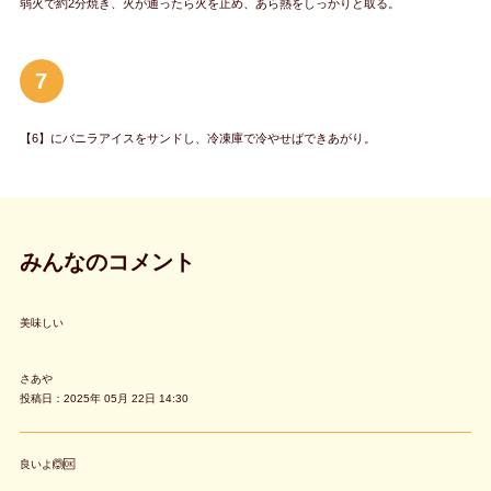
弱火で約2分焼き、火が通ったら火を止め、あら熱をしっかりと取る。
7
【6】にバニラアイスをサンドし、冷凍庫で冷やせばできあがり。
みんなのコメント
美味しい
さあや
投稿日：2025年 05月 22日 14:30
良いよ🙆🆗