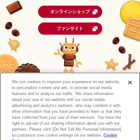
オンラインショップ
ファンサイト
We use cookies to improve your experience on our website,
to personalize content and ads, to provide social media
features and to analyze our traffic. We share information
about your use of our website with our social media,
advertising and analytics partners, who may combine it with
other information that you have provided to them or that they
森永製菓公式アカウント一覧
have collected from your use of their services. You have the
right to opt-out of our sharing information about you with our
サイトマップ
RSSの配信について
プライバシーポリシー
partners. Please click [Do Not Sell My Personal Information]
ウェブアクセシビリティ
ご利用規約
リンク
to customize your cookie settings on our website.
Cookie