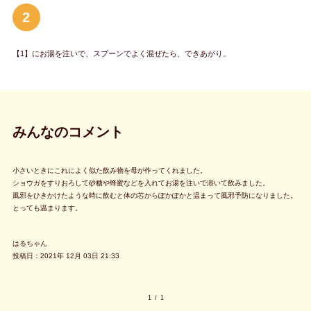
2
【1】にお湯を注いで、スプーンでよく混ぜたら、できあがり。
みんなのコメント
小さいときにこれによく似た飲み物を母が作ってくれました。
ショウガをすりおろして砂糖や蜂蜜などを入れてお湯を注いで溶いて飲みました。
風邪をひきかけたような時に飲むと体の芯からぽかぽかと温まって風邪予防になりました。
とっても温まります。
はるちゃん
投稿日：2021年 12月 03日 21:33
1
/
1