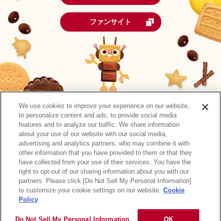
ファンサイト
We use cookies to improve your experience on our website,
to personalize content and ads, to provide social media
features and to analyze our traffic. We share information
about your use of our website with our social media,
advertising and analytics partners, who may combine it with
other information that you have provided to them or that they
森永製菓公式アカウント一覧
have collected from your use of their services. You have the
right to opt-out of our sharing information about you with our
サイトマップ
RSSの配信について
プライバシーポリシー
partners. Please click [Do Not Sell My Personal Information]
ウェブアクセシビリティ
ご利用規約
リンク
to customize your cookie settings on our website.
Cookie
Policy
Do Not Sell My Personal Information
OK