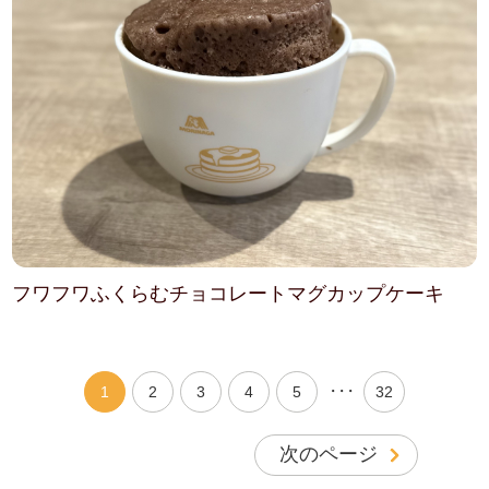
フワフワふくらむチョコレートマグカップケーキ
・・・
1
2
3
4
5
32
次のページ