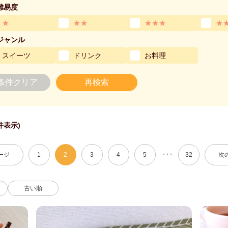
難易度
★
★★
★★★
★
ジャンル
スイーツ
ドリンク
お料理
条件クリア
再検索
 件表示)
・・・
ージ
1
2
3
4
5
32
次
古い順