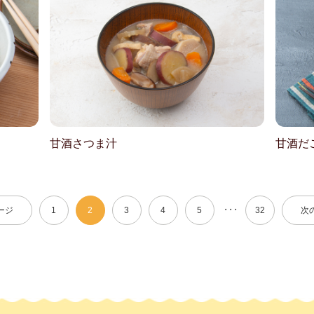
甘酒さつま汁
甘酒だ
・・・
ージ
1
2
3
4
5
32
次