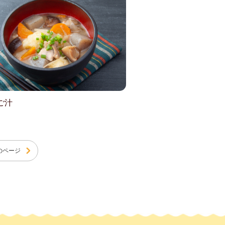
ご汁
のページ