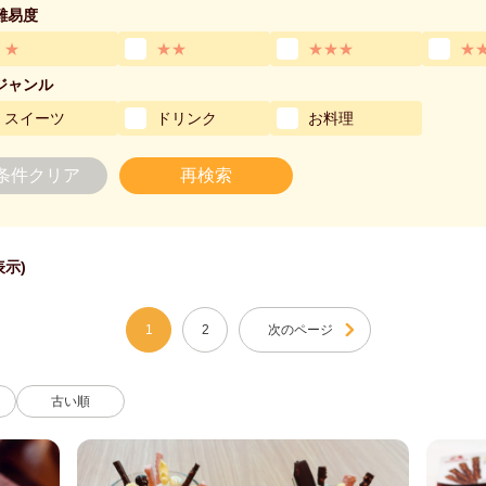
難易度
★
★★
★★★
★
ジャンル
スイーツ
ドリンク
お料理
条件クリア
再検索
表示)
1
2
次のページ
古い順