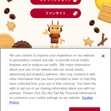
ファンサイト
We use cookies to improve your experience on our website,
to personalize content and ads, to provide social media
features and to analyze our traffic. We share information
about your use of our website with our social media,
advertising and analytics partners, who may combine it with
other information that you have provided to them or that they
森永製菓公式アカウント一覧
have collected from your use of their services. You have the
right to opt-out of our sharing information about you with our
サイトマップ
RSSの配信について
プライバシーポリシー
partners. Please click [Do Not Sell My Personal Information]
ウェブアクセシビリティ
ご利用規約
リンク
to customize your cookie settings on our website.
Cookie
Policy