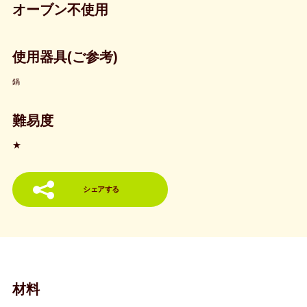
オーブン不使用
使用器具(ご参考)
鍋
難易度
★
シェアする
材料