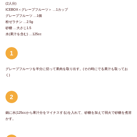
(2人分)
ICEBOX＜グレープフルーツ＞ …1カップ
グレープフルーツ …1個
粉ゼラチン …2.5g
砂糖 …大さじ1.5
水(果汁を含む) …125cc
1
グレープフルーツを半分に切って果肉を取り出す。(その時にでる果汁も取ってお
く)
2
鍋に水(125ccから果汁分をマイナスする)を入れて、砂糖を加えて弱火で砂糖を煮溶
かす。