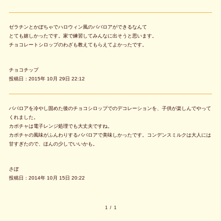
ゼラチンとかぼちゃでハロウィン風のババロアができるなんて
とても嬉しかったです。家で練習してみんなに出そうと思います。
チョコレートシロップのわざも教えてもらえてよかったです。
チョコチップ
投稿日：2015年 10月 29日 22:12
ババロアを冷やし固めた後のチョコシロップでのデコレーションを、子供が楽しんでやって
くれました。
カボチャは電子レンジ処理でも大丈夫ですね。
カボチャの風味がふんわりするババロアで美味しかったです。コンデンスミルクは大人には
甘すぎたので、ほんの少しでいいかも。
さぼ
投稿日：2014年 10月 15日 20:22
1
/
1