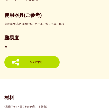
使用器具(ご参考)
直径7cm×高さ6cmの型、ボール、泡立て器、楊枝
難易度
★
シェアする
材料
(直径７cm・高さ6cmの型 ８個分)