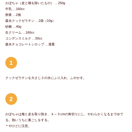
かぼちゃ（皮と種を除いたもの） …250g
牛乳 …160cc
卵黄 …2個
森永クックゼラチン …2袋（10g）
砂糖 …40g
生クリーム …160cc
コンデンスミルク …50cc
森永チョコレートシロップ …適量
1
クックゼラチンを大さじ２の水にふり入れ、ふやかす。
2
かぼちゃは種と皮を取り除き、４～５cmの角切りにし、やわらかくなるまでゆで
る。熱いうちに裏ごしをする。
＊やけどに注意。