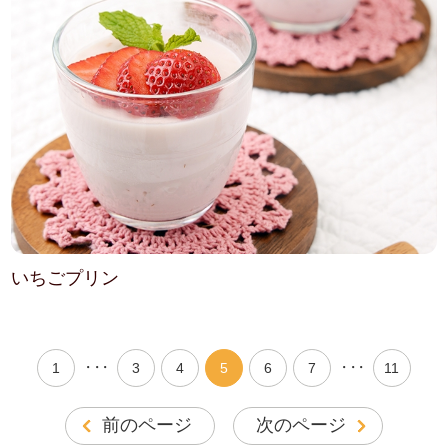
いちごプリン
・・・
・・・
1
3
4
5
6
7
11
前のページ
次のページ