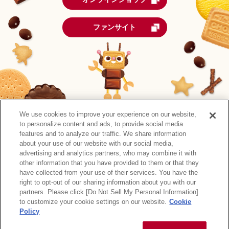
ファンサイト
We use cookies to improve your experience on our website,
to personalize content and ads, to provide social media
features and to analyze our traffic. We share information
about your use of our website with our social media,
advertising and analytics partners, who may combine it with
other information that you have provided to them or that they
森永製菓公式アカウント一覧
have collected from your use of their services. You have the
right to opt-out of our sharing information about you with our
サイトマップ
RSSの配信について
プライバシーポリシー
partners. Please click [Do Not Sell My Personal Information]
ウェブアクセシビリティ
ご利用規約
リンク
to customize your cookie settings on our website.
Cookie
Policy